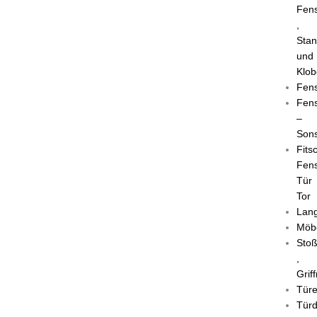
Fens
,
Sta
und
Klob
Fens
Fens
–
Sons
Fits
Fens
Tür
Tor
Lang
Möb
Stoß
,
Grif
Tür
Türd