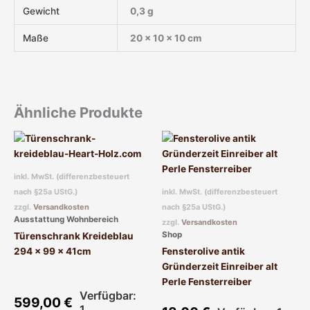
Gewicht
0,3 g
Maße
20 × 10 × 10 cm
Ähnliche Produkte
inkl. MwSt. (differenzbesteuert
nach §25a UStG.)
inkl. MwSt. (differenzbesteuert
zzgl.
Versandkosten
nach §25a UStG.)
Ausstattung Wohnbereich
zzgl.
Versandkosten
Shop
Türenschrank Kreideblau
294 x 99 x 41cm
Fensterolive antik
Gründerzeit Einreiber alt
Perle Fensterreiber
Verfügbar:
599,00
€
1