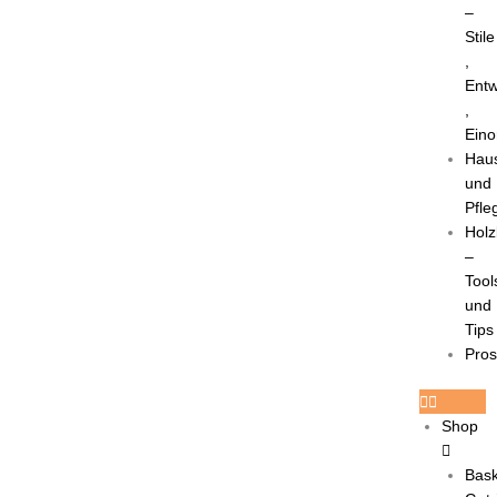
–
Stile
,
Entw
,
Eino
Haus
und
Pfle
Holz
–
Tool
und
Tips
Pro
Shop
Bask