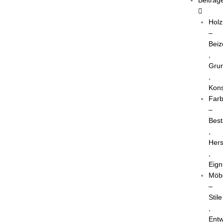
Holz
–
Beiz
,
Grun
,
Kons
Far
–
Best
,
Hers
,
Eig
Möb
–
Stile
,
Entw