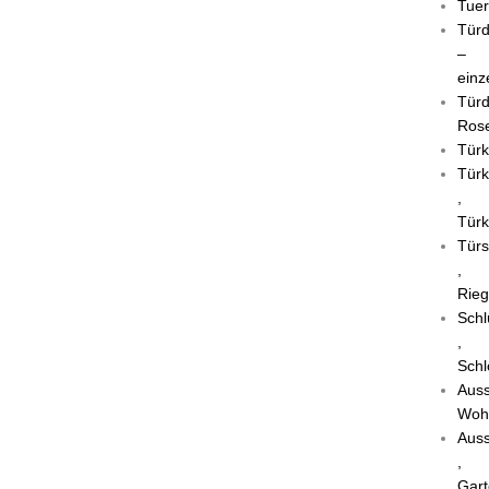
Tuer
Türd
–
einz
Türd
Rose
Türk
Türk
,
Türk
Türs
,
Rieg
Schl
,
Schl
Auss
Woh
Auss
,
Gart