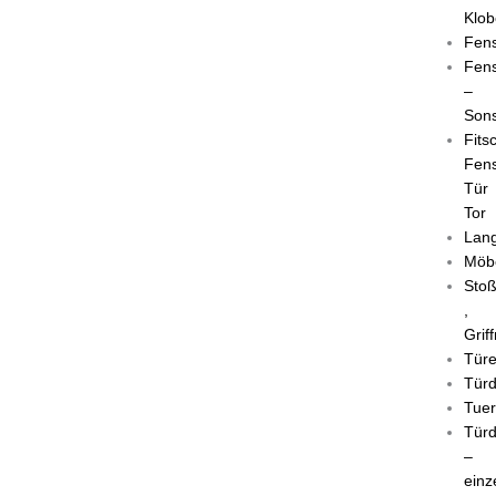
Klob
Fens
Fens
–
Sons
Fits
Fens
Tür
Tor
Lang
Möb
Stoß
,
Grif
Tür
Türd
Tuer
Türd
–
einz