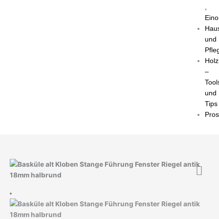
,
Eino
Haus
und
Pfle
Holz
–
Tool
und
Tips
Pro
Basküle
alt
Kloben
Stange
Führung
Fenster