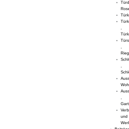
Türd
Rose
Türk
Türk
,
Türk
Türs
,
Rieg
Schl
,
Schl
Auss
Woh
Auss
,
Gart
Verb
und
Wer
Beiträg