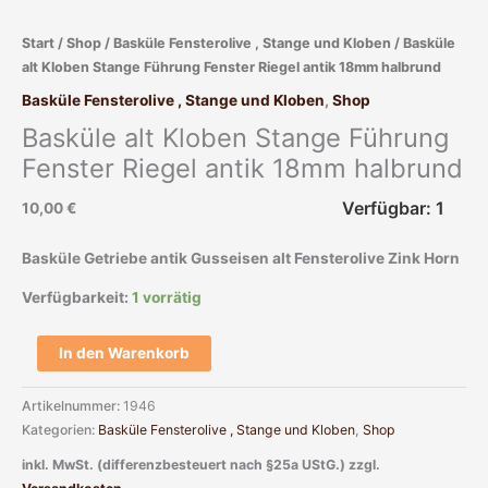
Riegel
Start
/
Shop
/
Basküle Fensterolive , Stange und Kloben
/ Basküle
antik
alt Kloben Stange Führung Fenster Riegel antik 18mm halbrund
18mm
halbrund
Basküle Fensterolive , Stange und Kloben
,
Shop
Menge
Basküle alt Kloben Stange Führung
Fenster Riegel antik 18mm halbrund
Verfügbar: 1
10,00
€
Basküle Getriebe antik Gusseisen alt Fensterolive Zink Horn
Verfügbarkeit:
1 vorrätig
In den Warenkorb
Artikelnummer:
1946
Kategorien:
Basküle Fensterolive , Stange und Kloben
,
Shop
inkl. MwSt. (differenzbesteuert nach §25a UStG.)
zzgl.