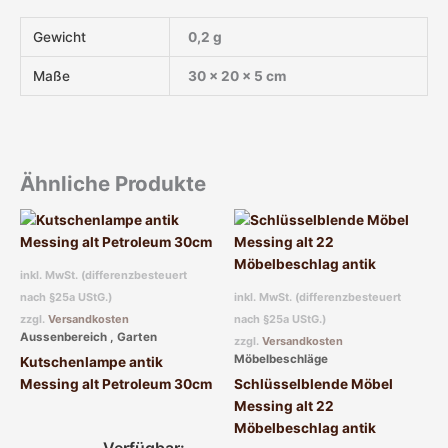
Gewicht
0,2 g
Maße
30 × 20 × 5 cm
Ähnliche Produkte
inkl. MwSt. (differenzbesteuert
nach §25a UStG.)
inkl. MwSt. (differenzbesteuert
zzgl.
Versandkosten
nach §25a UStG.)
Aussenbereich , Garten
zzgl.
Versandkosten
Möbelbeschläge
Kutschenlampe antik
Messing alt Petroleum 30cm
Schlüsselblende Möbel
Messing alt 22
Möbelbeschlag antik
Verfügbar: