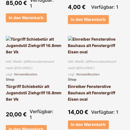
85,00
€
1
4,00
€
Verfügbar: 1
In den Warenkorb
In den Warenkorb
inkl. MwSt. (differenzbesteuert
inkl. MwSt. (differenzbesteuert
nach §25a UStG.)
nach §25a UStG.)
zzgl.
Versandkosten
zzgl.
Versandkosten
Shop
Shop
Türgriff Schiebetür alt
Einreiber Fensterolive
Jugendstil Ziehgriff 16.8mm
Bauhaus alt Fenstergriff
8er Vk
Eisen oval
Verfügbar:
14,00
€
Verfügbar: 1
20,00
€
1
In den Warenkorb
In den Warenkorb