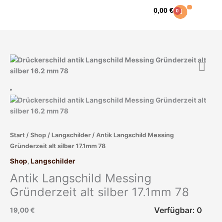
Zum
0,00
€
0
Warenkorb
Inhalt
springen
Start
/
Shop
/
Langschilder
/ Antik Langschild Messing
Gründerzeit alt silber 17.1mm 78
Shop
,
Langschilder
Antik Langschild Messing
Gründerzeit alt silber 17.1mm 78
Verfügbar: 0
19,00
€