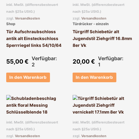
inkl. MwSt. (differenzbesteuert
inkl. MwSt. (differenzbesteuert
nach §25a UStG.)
nach §25a UStG.)
zzgl.
Versandkosten
zzgl.
Versandkosten
Shop
Türdrücker - einzeln
Tür Aufschraubschloss
Türgriff Schiebetür alt
antik alt Einsteckschloss
Jugendstil Ziehgriff 16.8mm
Sperrriegel links 54/10/64
8er Vk
Verfügbar:
Verfügbar:
55,00
€
20,00
€
2
1
In den Warenkorb
In den Warenkorb
inkl. MwSt. (differenzbesteuert
inkl. MwSt. (differenzbesteuert
nach §25a UStG.)
nach §25a UStG.)
zzgl.
Versandkosten
zzgl.
Versandkosten