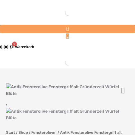
Zum
Inhalt
springen
0
0,00
€
Warenkorb
Antik
Fensterolive
Fenstergriff
alt
Gründerzeit
Würfel
Blüte
Start
/
Shop
/
Fensteroliven
/ Antik Fensterolive Fenstergriff alt
Menge