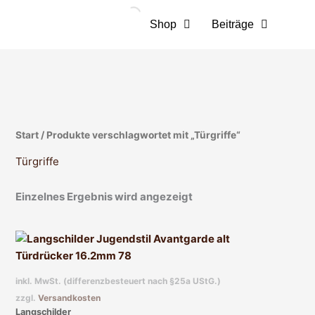
Zum
Inhalt
Shop
Beiträge
springen
Start
/ Produkte verschlagwortet mit „Türgriffe“
Türgriffe
Einzelnes Ergebnis wird angezeigt
inkl. MwSt. (differenzbesteuert nach §25a UStG.)
zzgl.
Versandkosten
Langschilder