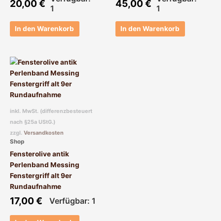
20,00
€
45,00
€
1
1
In den Warenkorb
In den Warenkorb
inkl. MwSt. (differenzbesteuert
nach §25a UStG.)
zzgl.
Versandkosten
Shop
Fensterolive antik
Perlenband Messing
Fenstergriff alt 9er
Rundaufnahme
17,00
€
Verfügbar: 1