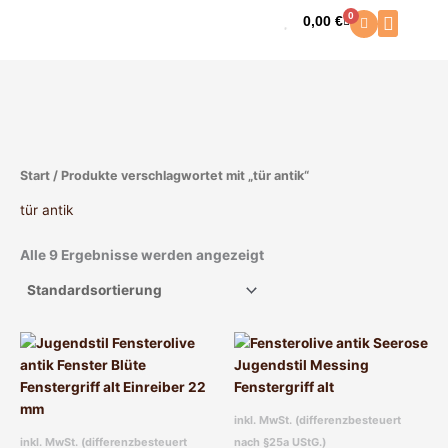
Zum
0
0,00
€
Warenkorb
Inhalt
springen
Start
/ Produkte verschlagwortet mit „tür antik“
tür antik
Alle 9 Ergebnisse werden angezeigt
inkl. MwSt. (differenzbesteuert
inkl. MwSt. (differenzbesteuert
nach §25a UStG.)