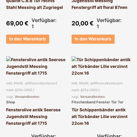
qualite C.B.B Tür rechts
Jugendstil Messing
Stahl Messing alt Zugriegel
Fenstergriff alt floral 87mm
Verfügbar:
Verfügbar:
69,00
€
20,00
€
1
1
In den Warenkorb
In den Warenkorb
inkl. MwSt. (differenzbesteuert
inkl. MwSt. (differenzbesteuert
nach §25a UStG.)
nach §25a UStG.)
zzgl.
Versandkosten
zzgl.
Versandkosten
Shop
Fitschenband Fenster Tür Tor
Fensterolive antik Seerose
Tür Schippenbänder antik
Jugendstil Messing
alt Türbänder Lilie verzinnt
Fenstergriff alt 1715
22cm 16
Verfügbar:
Verfügbar: