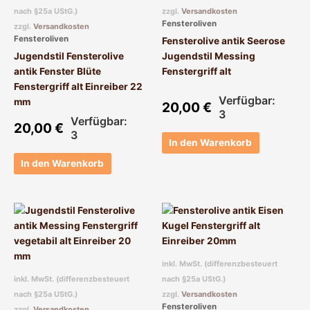
nach §25a UStG.)
zzgl.
Versandkosten
Fensteroliven
zzgl.
Versandkosten
Fensteroliven
Fensterolive antik Seerose
Jugendstil Fensterolive
Jugendstil Messing
antik Fenster Blüte
Fenstergriff alt
Fenstergriff alt Einreiber 22
Verfügbar:
mm
20,00
€
3
Verfügbar:
20,00
€
3
In den Warenkorb
In den Warenkorb
inkl. MwSt. (differenzbesteuert
inkl. MwSt. (differenzbesteuert
nach §25a UStG.)
nach §25a UStG.)
zzgl.
Versandkosten
Fensteroliven
zzgl.
Versandkosten