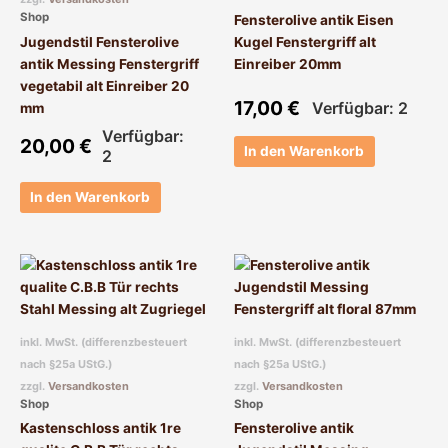
Shop
Fensterolive antik Eisen
Jugendstil Fensterolive
Kugel Fenstergriff alt
antik Messing Fenstergriff
Einreiber 20mm
vegetabil alt Einreiber 20
17,00
€
Verfügbar: 2
mm
Verfügbar:
20,00
€
In den Warenkorb
2
In den Warenkorb
inkl. MwSt. (differenzbesteuert
inkl. MwSt. (differenzbesteuert
nach §25a UStG.)
nach §25a UStG.)
zzgl.
Versandkosten
zzgl.
Versandkosten
Shop
Shop
Kastenschloss antik 1re
Fensterolive antik