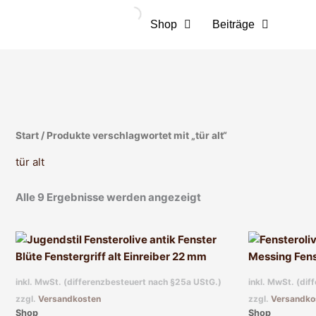
Zum
Inhalt
Shop
Beiträge
springen
Start
/ Produkte verschlagwortet mit „tür alt“
tür alt
Alle 9 Ergebnisse werden angezeigt
inkl. MwSt. (differenzbesteuert nach §25a UStG.)
inkl. MwSt. (di
zzgl.
Versandkosten
zzgl.
Versandko
Shop
Shop