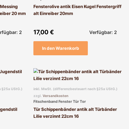
k Messing
Fensterolive antik Eisen Kugel Fenstergriff
nreiber 20 mm
alt Einreiber 20mm
17,00
€
rfügbar: 2
Verfügbar: 2
In den Warenkorb
h §25a UStG.)
inkl. MwSt. (differenzbesteuert nach §25a UStG.)
zzgl.
Versandkosten
Fitschenband Fenster Tür Tor
ugendstil
Tür Schippenbänder antik alt Türbänder
Lilie verzinnt 22cm 16