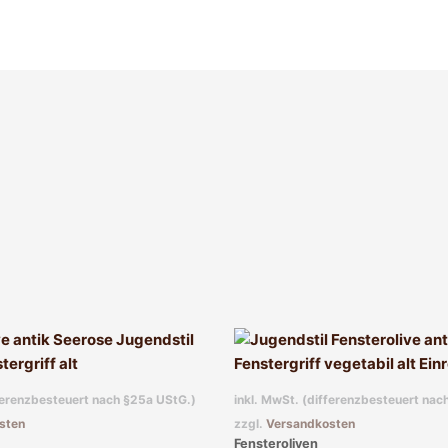
fferenzbesteuert nach §25a UStG.)
inkl. MwSt. (differenzbesteuert nac
sten
zzgl.
Versandkosten
Fensteroliven