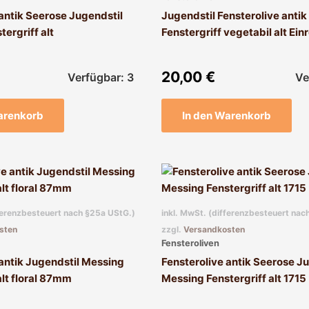
 antik Seerose Jugendstil
Jugendstil Fensterolive anti
ergriff alt
Fenstergriff vegetabil alt Ei
20,00
€
Verfügbar: 3
Ve
arenkorb
In den Warenkorb
fferenzbesteuert nach §25a UStG.)
inkl. MwSt. (differenzbesteuert nac
sten
zzgl.
Versandkosten
Fensteroliven
 antik Jugendstil Messing
Fensterolive antik Seerose J
alt floral 87mm
Messing Fenstergriff alt 1715