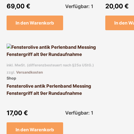
69,00
€
20,00
€
Verfügbar: 1
In den Warenkorb
In den W
inkl. MwSt. (differenzbesteuert nach §25a UStG.)
zzgl.
Versandkosten
Shop
Fensterolive antik Perlenband Messing
Fenstergriff alt 9er Rundaufnahme
17,00
€
Verfügbar: 1
In den Warenkorb