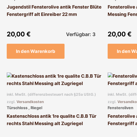
Jugendstil Fensterolive antik Fenster Blüte
Fensterolive
Fenstergriff alt Einreiber 22 mm
Messing Fenst
20,00
€
20,00
€
Verfügbar: 3
In den Warenkorb
In den W
inkl. MwSt. (differenzbesteuert nach §25a UStG.)
inkl. MwSt. (di
zzgl.
Versandkosten
zzgl.
Versandko
Türschloss , Riegel
Fensteroliven
Kastenschloss antik 1re qualite C.B.B Tür
Fensterolive
rechts Stahl Messing alt Zugriegel
Fenstergriff 