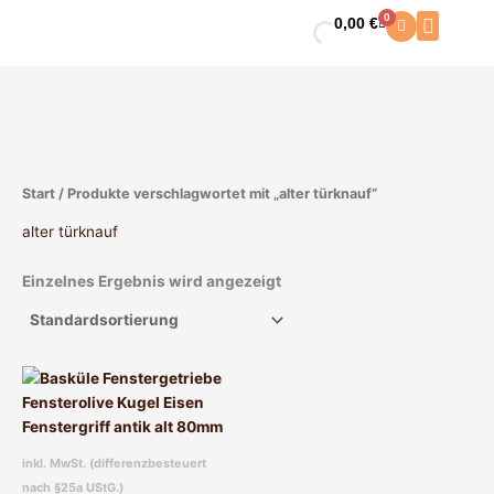
Zum
0
0,00
€
Warenkorb
Inhalt
springen
Start
/ Produkte verschlagwortet mit „alter türknauf“
alter türknauf
Einzelnes Ergebnis wird angezeigt
Dieses
Produkt
weist
mehrere
inkl. MwSt. (differenzbesteuert
Varianten
nach §25a UStG.)