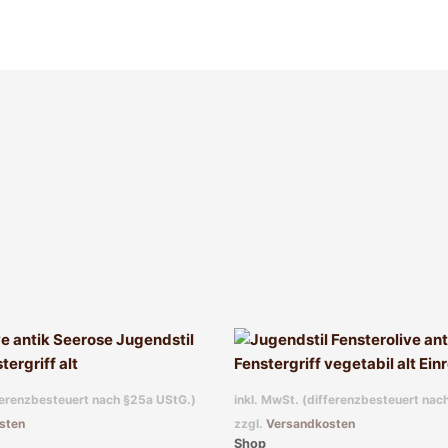
fferenzbesteuert nach §25a UStG.)
inkl. MwSt. (differenzbesteuert nac
sten
zzgl.
Versandkosten
Shop