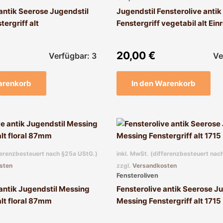
 antik Seerose Jugendstil
Jugendstil Fensterolive anti
ergriff alt
Fenstergriff vegetabil alt Ei
20,00
€
Verfügbar: 3
Ve
arenkorb
In den Warenkorb
fferenzbesteuert nach §25a UStG.)
inkl. MwSt. (differenzbesteuert nac
sten
zzgl.
Versandkosten
Fensteroliven
 antik Jugendstil Messing
Fensterolive antik Seerose J
alt floral 87mm
Messing Fenstergriff alt 1715