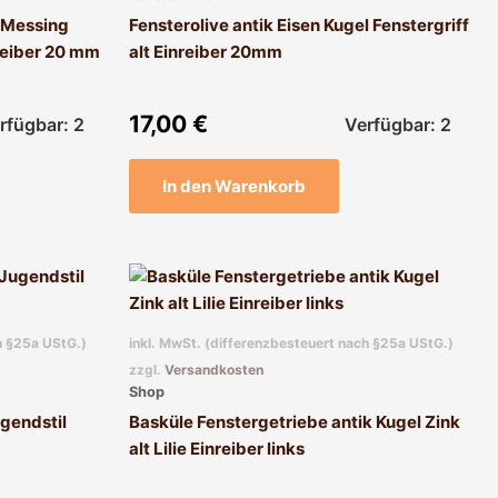
k Messing
Fensterolive antik Eisen Kugel Fenstergriff
nreiber 20 mm
alt Einreiber 20mm
17,00
€
rfügbar: 2
Verfügbar: 2
In den Warenkorb
h §25a UStG.)
inkl. MwSt. (differenzbesteuert nach §25a UStG.)
zzgl.
Versandkosten
Shop
ugendstil
Basküle Fenstergetriebe antik Kugel Zink
alt Lilie Einreiber links