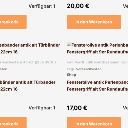
20,00
€
Verfügbar: 1
Ve
arenkorb
In den Warenkorb
fferenzbesteuert nach §25a UStG.)
inkl. MwSt. (differenzbesteuert nac
sten
zzgl.
Versandkosten
Shop
bänder antik alt Türbänder
Fensterolive antik Perlenba
t 22cm 16
Fenstergriff alt 9er Rundauf
17,00
€
Verfügbar: 1
Ve
arenkorb
In den Warenkorb