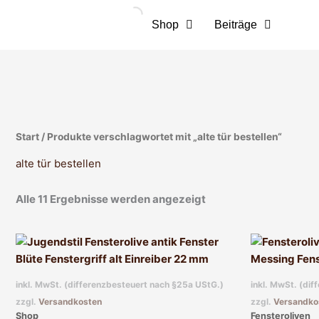
Zum
Inhalt
Shop
Beiträge
springen
Start
/ Produkte verschlagwortet mit „alte tür bestellen“
alte tür bestellen
Alle 11 Ergebnisse werden angezeigt
inkl. MwSt. (differenzbesteuert nach §25a UStG.)
inkl. MwSt. (di
zzgl.
Versandkosten
zzgl.
Versandko
Shop
Fensteroliven