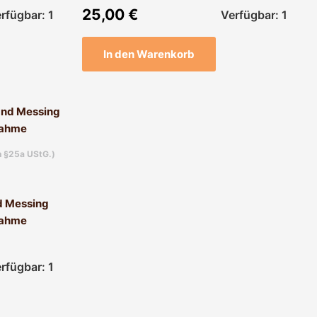
25,00
€
rfügbar: 1
Verfügbar: 1
In den Warenkorb
h §25a UStG.)
nd Messing
nahme
rfügbar: 1