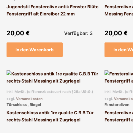
Jugendstil Fensterolive antik Fenster Blüte
Fensterolive
Fenstergriff alt Einreiber 22 mm
Messing Fenst
20,00
€
20,00
€
Verfügbar: 3
In den Warenkorb
In den W
inkl. MwSt. (differenzbesteuert nach §25a UStG.)
inkl. MwSt. (di
zzgl.
Versandkosten
zzgl.
Versandko
Türschloss , Riegel
Fensteroliven
Kastenschloss antik 1re qualite C.B.B Tür
Fensterolive
rechts Stahl Messing alt Zugriegel
Fenstergriff 