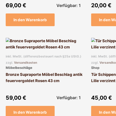
69,00
€
20,00
€
Verfügbar: 1
In den Warenkorb
In den W
inkl. MwSt. (differenzbesteuert nach §25a UStG.)
inkl. MwSt. (di
zzgl.
Versandkosten
zzgl.
Versandko
Möbelbeschläge
Shop
Bronze Supraporte Möbel Beschlag antik
Tür Schippen
feuervergoldet Rosen 43 cm
Lilie verzinn
59,00
€
45,00
€
Verfügbar: 1
In den Warenkorb
In den W