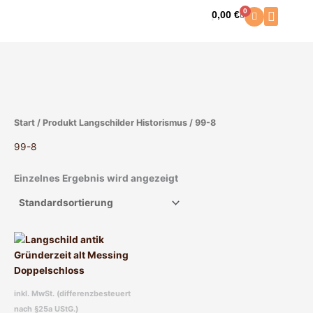
Zum
0
0,00
€
Warenkorb
Inhalt
springen
Start
/ Produkt Langschilder Historismus / 99-8
99-8
Einzelnes Ergebnis wird angezeigt
Dieses
Produkt
weist
mehrere
inkl. MwSt. (differenzbesteuert
Varianten
nach §25a UStG.)