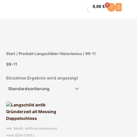
Zum
0
0,00
€
Warenkorb
Inhalt
springen
Start
/ Produkt Langschilder Historismus / 99-11
99-11
Einzelnes Ergebnis wird angezeigt
Dieses
Produkt
weist
mehrere
inkl. MwSt. (differenzbesteuert
Varianten
nach §25a UStG.)