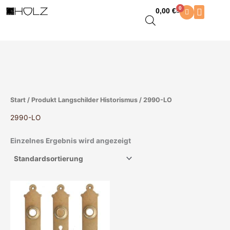
Zum
0
0,00
€
Warenkorb
Inhalt
springen
Start
/ Produkt Langschilder Historismus / 2990-LO
2990-LO
Einzelnes Ergebnis wird angezeigt
Dieses
Produkt
weist
mehrere