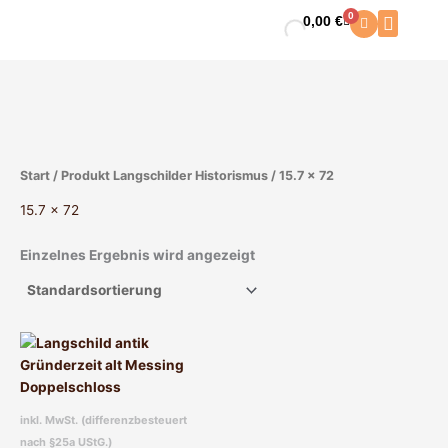
Zum
0
0,00
€
Warenkorb
Inhalt
springen
Start
/ Produkt Langschilder Historismus / 15.7 x 72
15.7 x 72
Einzelnes Ergebnis wird angezeigt
Dieses
Produkt
weist
mehrere
inkl. MwSt. (differenzbesteuert
Varianten
nach §25a UStG.)