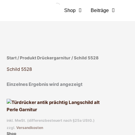
Zum
Inhalt
Shop
Beiträge
springen
Start
/ Produkt Drückergarnitur / Schild 5528
Schild 5528
Einzelnes Ergebnis wird angezeigt
Dieses
Produkt
weist
inkl. MwSt. (differenzbesteuert nach §25a UStG.)
mehrere
zzgl.
Versandkosten
Varianten
Shop