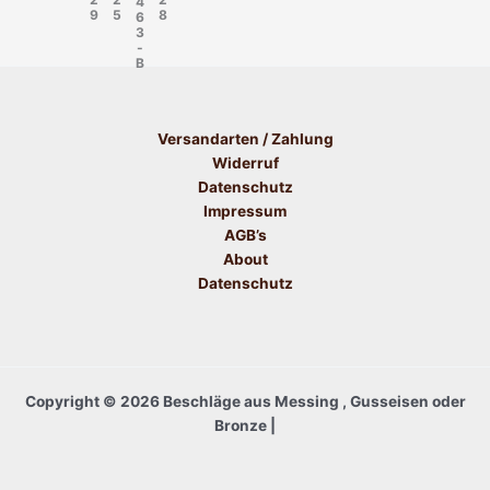
4
9
5
8
6
3
-
B
Versandarten / Zahlung
Widerruf
Datenschutz
Impressum
AGB’s
About
Datenschutz
Copyright © 2026 Beschläge aus Messing , Gusseisen oder
Bronze |