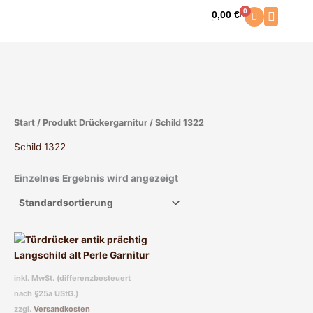
Zum
0
0,00
€
Warenkorb
Inhalt
springen
Start
/ Produkt Drückergarnitur / Schild 1322
Schild 1322
Einzelnes Ergebnis wird angezeigt
Dieses
Produkt
weist
inkl. MwSt. (differenzbesteuert
mehrere
nach §25a UStG.)
Varianten
zzgl.
Versandkosten