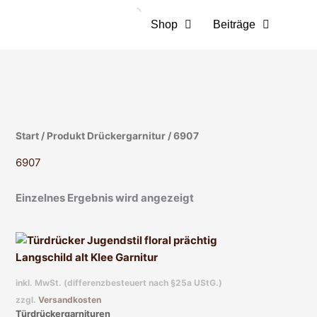
Zum
Inhalt
Shop
Beiträge
springen
Start
/ Produkt Drückergarnitur / 6907
6907
Einzelnes Ergebnis wird angezeigt
Dieses
Produkt
weist
inkl. MwSt. (differenzbesteuert nach §25a UStG.)
mehrere
zzgl.
Versandkosten
Varianten
Türdrückergarnituren