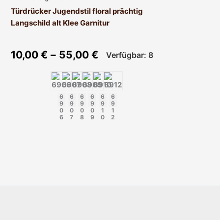
auf.
Türdrücker Jugendstil floral prächtig
Die
Langschild alt Klee Garnitur
Optionen
können
auf
10,00
€
–
55,00
€
Verfügbar: 8
der
Produktseite
gewählt
6
6
6
6
6
6
werden
9
9
9
9
9
9
0
0
0
0
1
1
6
7
8
9
0
2