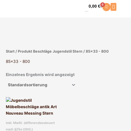
Zum
0
0,00
€
Warenkorb
Inhalt
springen
Start
/ Produkt Beschläge Jugendstil Stern / 85x33 - 800
85x33 - 800
Einzelnes Ergebnis wird angezeigt
Dieses
Produkt
weist
mehrere
inkl. MwSt. (differenzbesteuert
Varianten
nach §25a UStG.)