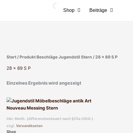
Zum
Inhalt
Shop
Beiträge
springen
Start
/ Produkt Beschläge Jugendstil Stern / 28 x 89 S P
28 x 89 S P
Einzelnes Ergebnis wird angezeigt
Dieses
Produkt
weist
inkl. MwSt. (differenzbesteuert nach §25a UStG.)
mehrere
zzgl.
Versandkosten
Varianten
Shop