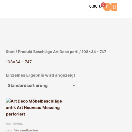
Zum
0
0,00
€
Warenkorb
Inhalt
springen
Start
/ Produkt Beschläge Art Deco perf. / 108x34 - 747
108x34 - 747
Einzelnes Ergebnis wird angezeigt
Dieses
Produkt
weist
mehrere
inkl. MwSt.
Varianten
zzgl.
Versandkosten