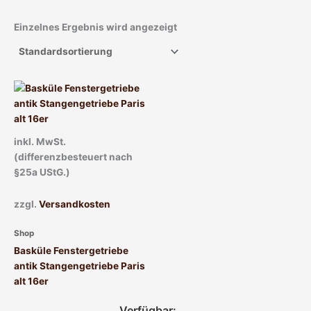
Einzelnes Ergebnis wird angezeigt
Dieses
Produkt
weist
mehrere
inkl. MwSt.
Varianten
(differenzbesteuert nach
auf.
§25a UStG.)
Die
Optionen
zzgl.
Versandkosten
können
auf
Shop
der
Basküle Fenstergetriebe
Produktseite
antik Stangengetriebe Paris
gewählt
alt 16er
werden
Verfügbar: