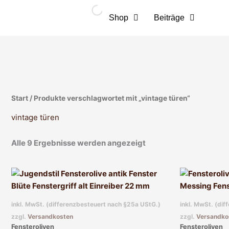
Zum
Inhalt
Shop
Beiträge
springen
Start
/ Produkte verschlagwortet mit „vintage türen“
vintage türen
Alle 9 Ergebnisse werden angezeigt
inkl. MwSt. (differenzbesteuert nach §25a UStG.)
inkl. MwSt. (di
zzgl.
Versandkosten
zzgl.
Versandko
Fensteroliven
Fensteroliven