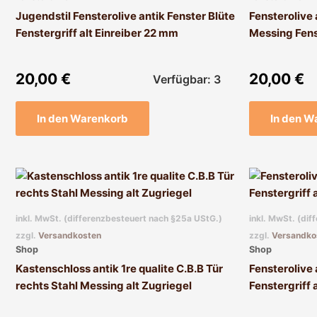
Jugendstil Fensterolive antik Fenster Blüte
Fensterolive
Fenstergriff alt Einreiber 22 mm
Messing Fenst
20,00
€
20,00
€
Verfügbar: 3
In den Warenkorb
In den W
inkl. MwSt. (differenzbesteuert nach §25a UStG.)
inkl. MwSt. (di
zzgl.
Versandkosten
zzgl.
Versandko
Shop
Shop
Kastenschloss antik 1re qualite C.B.B Tür
Fensterolive
rechts Stahl Messing alt Zugriegel
Fenstergriff 