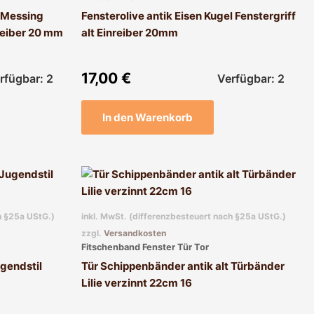
k Messing
Fensterolive antik Eisen Kugel Fenstergriff
nreiber 20 mm
alt Einreiber 20mm
17,00
€
rfügbar: 2
Verfügbar: 2
In den Warenkorb
h §25a UStG.)
inkl. MwSt. (differenzbesteuert nach §25a UStG.)
zzgl.
Versandkosten
Fitschenband Fenster Tür Tor
ugendstil
Tür Schippenbänder antik alt Türbänder
Lilie verzinnt 22cm 16