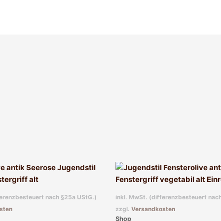
fferenzbesteuert nach §25a UStG.)
inkl. MwSt. (differenzbesteuert nac
sten
zzgl.
Versandkosten
Shop