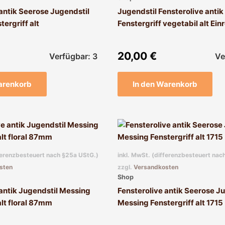
 antik Seerose Jugendstil
Jugendstil Fensterolive anti
ergriff alt
Fenstergriff vegetabil alt Ei
20,00
€
Verfügbar: 3
Ve
arenkorb
In den Warenkorb
fferenzbesteuert nach §25a UStG.)
inkl. MwSt. (differenzbesteuert nac
sten
zzgl.
Versandkosten
Shop
 antik Jugendstil Messing
Fensterolive antik Seerose J
alt floral 87mm
Messing Fenstergriff alt 1715