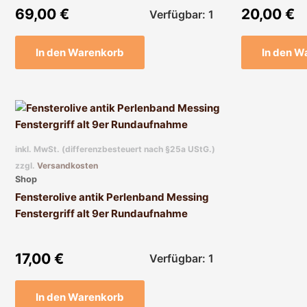
69,00
€
20,00
€
Verfügbar: 1
In den Warenkorb
In den W
inkl. MwSt. (differenzbesteuert nach §25a UStG.)
zzgl.
Versandkosten
Shop
Fensterolive antik Perlenband Messing
Fenstergriff alt 9er Rundaufnahme
17,00
€
Verfügbar: 1
In den Warenkorb