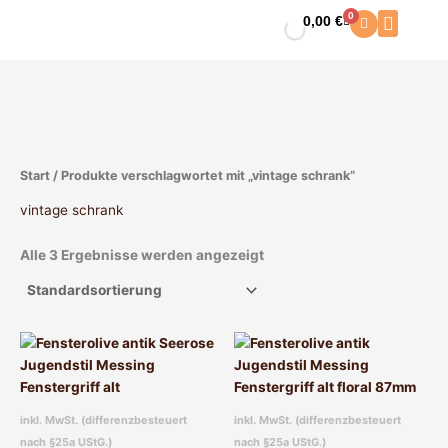
Zum
0
0,00
€
Warenkorb
Inhalt
springen
Start
/ Produkte verschlagwortet mit „vintage schrank“
vintage schrank
Alle 3 Ergebnisse werden angezeigt
inkl. MwSt. (differenzbesteuert
inkl. MwSt. (differenzbesteuert
nach §25a UStG.)
nach §25a UStG.)