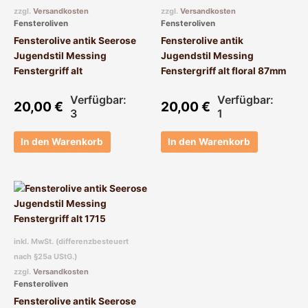
zzgl.
Versandkosten
zzgl.
Versandkosten
Fensteroliven
Fensteroliven
Fensterolive antik Seerose
Fensterolive antik
Jugendstil Messing
Jugendstil Messing
Fenstergriff alt
Fenstergriff alt floral 87mm
Verfügbar:
Verfügbar:
20,00
€
20,00
€
3
1
In den Warenkorb
In den Warenkorb
inkl. MwSt. (differenzbesteuert
nach §25a UStG.)
zzgl.
Versandkosten
Fensteroliven
Fensterolive antik Seerose