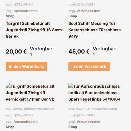
nach §25a UStG.)
nach §25a UStG.)
zzgl.
Versandkosten
zzgl.
Versandkosten
Shop
Shop
Türgriff Schiebetür alt
Boot Schiff Messing Tür
Jugendstil Ziehgriff 16.8mm
Kastenschloss Türschloss
8er Vk
94/9
Verfügbar:
Verfügbar:
20,00
€
45,00
€
1
1
In den Warenkorb
In den Warenkorb
inkl. MwSt. (differenzbesteuert
inkl. MwSt. (differenzbesteuert
nach §25a UStG.)
nach §25a UStG.)
zzgl.
Versandkosten
zzgl.
Versandkosten
Shop
Shop