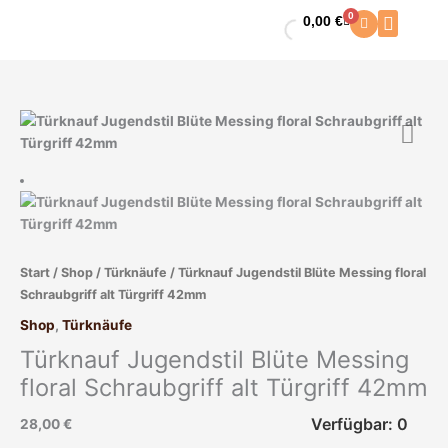
Zum
0
0,00
€
Warenkorb
Inhalt
springen
Start
/
Shop
/
Türknäufe
/ Türknauf Jugendstil Blüte Messing floral
Schraubgriff alt Türgriff 42mm
Shop
,
Türknäufe
Türknauf Jugendstil Blüte Messing
floral Schraubgriff alt Türgriff 42mm
Verfügbar: 0
28,00
€