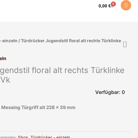
0
Warenkorb
0,00
€
- einzeln
/ Türdrücker Jugendstil floral alt rechts Türklinke
eln
endstil floral alt rechts Türklinke
 Vk
Verfügbar: 0
 Messing Türgriff alt 228 x 39 mm
tegorien:
Shop
,
Türdrücker - einzeln