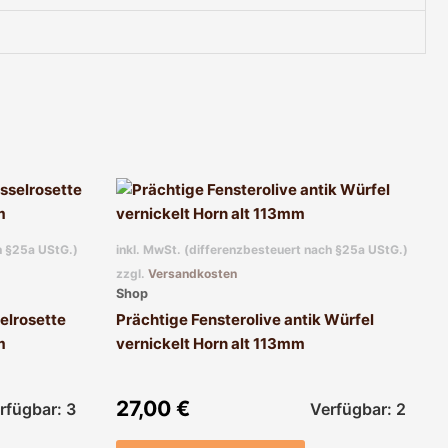
h §25a UStG.)
inkl. MwSt. (differenzbesteuert nach §25a UStG.)
zzgl.
Versandkosten
Shop
elrosette
Prächtige Fensterolive antik Würfel
m
vernickelt Horn alt 113mm
27,00
€
rfügbar: 3
Verfügbar: 2