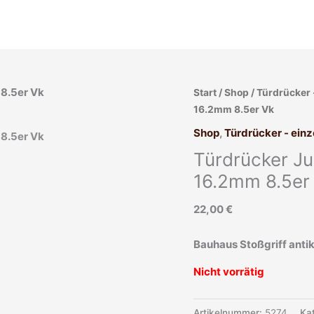
Start
/
Shop
/
Türdrücker 
16.2mm 8.5er Vk
Shop
,
Türdrücker - einz
Türdrücker Jug
16.2mm 8.5er
22,00
€
Bauhaus Stoßgriff antik
Nicht vorrätig
Artikelnummer:
5274
Ka