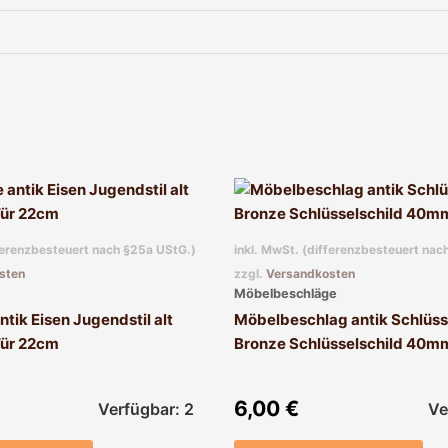
fferenzbesteuert nach §25a UStG.)
inkl. MwSt. (differenzbesteuert nac
sten
zzgl.
Versandkosten
Möbelbeschläge
ntik Eisen Jugendstil alt
Möbelbeschlag antik Schlüss
Tür 22cm
Bronze Schlüsselschild 40m
6,00
€
Verfügbar: 2
Ve