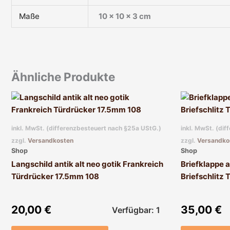
Maße
10 × 10 × 3 cm
Ähnliche Produkte
inkl. MwSt. (differenzbesteuert nach §25a UStG.)
inkl. MwSt. (di
zzgl.
Versandkosten
zzgl.
Versandko
Shop
Shop
Langschild antik alt neo gotik Frankreich
Briefklappe a
Türdrücker 17.5mm 108
Briefschlitz 
20,00
€
35,00
€
Verfügbar: 1