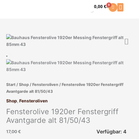
Zum
0
0,00
€
Warenkorb
Inhalt
springen
Fensterolive
1920er
Fenstergriff
Avantgarde
alt
81/50/43
Menge
Start
/
Shop
/
Fensteroliven
/ Fensterolive 1920er Fenstergriff
Avantgarde alt 81/50/43
Shop
,
Fensteroliven
Fensterolive 1920er Fenstergriff
Avantgarde alt 81/50/43
Verfügbar: 4
17,00
€