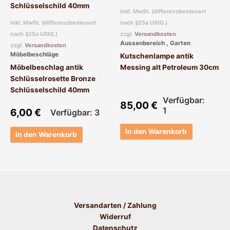
inkl. MwSt. (differenzbesteuert
inkl. MwSt. (differenzbesteuert
nach §25a UStG.)
nach §25a UStG.)
zzgl.
Versandkosten
Aussenbereich , Garten
zzgl.
Versandkosten
Möbelbeschläge
Kutschenlampe antik
Möbelbeschlag antik
Messing alt Petroleum 30cm
Schlüsselrosette Bronze
Schlüsselschild 40mm
Verfügbar:
85,00
€
1
6,00
€
Verfügbar: 3
In den Warenkorb
In den Warenkorb
Versandarten / Zahlung
Widerruf
Datenschutz