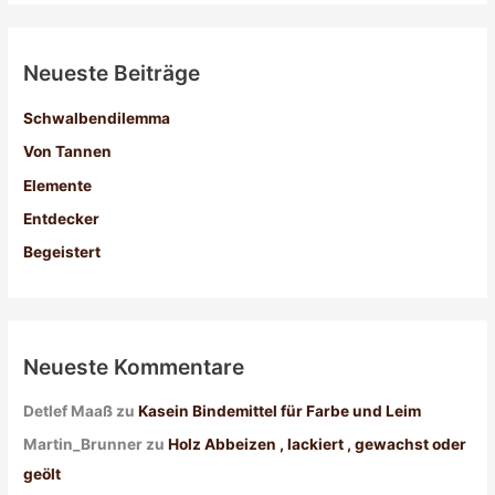
c
h
Neueste Beiträge
e
n
Schwalbendilemma
n
Von Tannen
a
Elemente
c
Entdecker
h
:
Begeistert
Neueste Kommentare
Detlef Maaß
zu
Kasein Bindemittel für Farbe und Leim
Martin_Brunner
zu
Holz Abbeizen , lackiert , gewachst oder
geölt